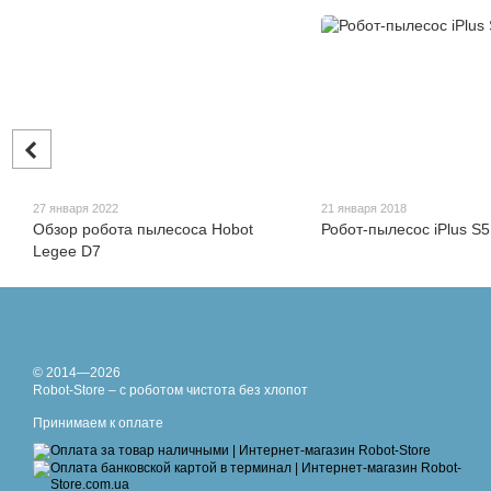
27 января 2022
21 января 2018
Обзор робота пылесоса Hobot
Робот-пылесос iPlus S5
Legee D7
© 2014—2026
Robot-Store – с роботом чистота без хлопот
Принимаем к оплате