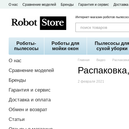
Перейти к основному контенту
О нас
Сравнение моделей
Бренды
Гарантия и сервис
Доставка
Договор публичной оферты
Интернет-магазин роботов пылесосо
Роботы-
Роботы для
Пылесосы дл
пылесосы
мойки окон
сухой уборки
О нас
Главная
Видео
Распаковка
Распаковка,
Сравнение моделей
Бренды
2 февраля 2021
Гарантия и сервис
Доставка и оплата
Обмен и возврат
Статьи