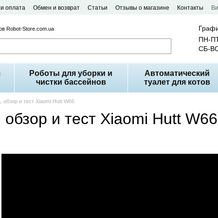
 и оплата
Обмен и возврат
Статьи
Отзывы о магазине
Контакты
В
Графи
в Robot-Store.com.ua
ПН-ПТ
СБ-ВС
я
Роботы для уборки и
Автоматический
чистки бассейнов
туалет для котов
, обзор и тест Xiaomi Hutt W66
 обзор и тест Xiaomi Hutt W66