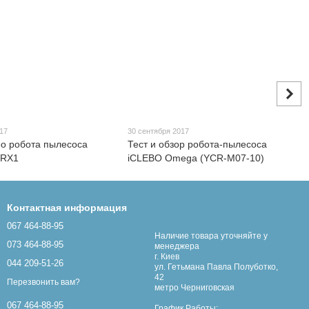
017
30 сентября 2017
о робота пылесоса
Тест и обзор робота-пылесоса
 RX1
iCLEBO Omega (YCR-M07-10)
Контактная информация
067 464-88-95
Наличие товара уточняйте у
073 464-88-95
менеджера
г. Киев
044 209-51-26
ул. Гетьмана Павла Полуботко,
42
Перезвонить вам?
метро Черниговская
067 464-88-95
График Работы: