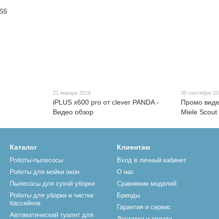
21 января 2018
30 сентября 2
iPLUS x600 pro от clever PANDA -
Промо виде
Видео обзор
Miele Scout
Каталог
Клиентам
Роботы-пылесосы
Вход в личный кабинет
Роботы для мойки окон
О нас
Пылесосы для сухой уборки
Сравнение моделей
Роботы для уборки и чистки
Бренды
бассейнов
Гарантия и сервис
Автоматический туалет для
Доставка и оплата