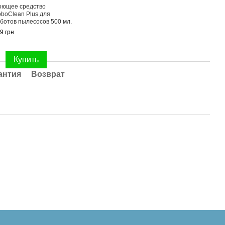
ющее средство
Осно
boClean Plus для
S10+ 
ботов пылесосов 500 мл.
299 г
9 грн
75
Купить
антия
Возврат