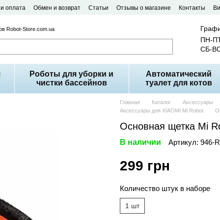
 и оплата
Обмен и возврат
Статьи
Отзывы о магазине
Контакты
В
Графи
в Robot-Store.com.ua
ПН-ПТ
СБ-ВС
я
Роботы для уборки и
Автоматический
чистки бассейнов
туалет для котов
Главная
Каталог
Аксессуары
Аксессуары для XIAOMI Mi Robot
О
Основная щетка Mi Ro
В наличии
Артикул: 946-
299 грн
Количество штук в наборе
1 шт