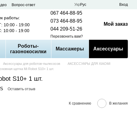
Укр
Рус
Вход
идео
Вопрос-ответ
067 464-88-95
к работы:
073 464-88-95
Мой заказ
: 10:00 - 19:00
044 209-51-26
: 10:00 - 19:00
Перезвонить вам?
Роботы-
Массажеры
Аксессуары
газонокосилки
Аксессуары для роботов-пылесосов
АКСЕССУАРЫ ДЛЯ XIAOMI
сновная щетка Mi Robot S10+ 1 шт.
bot S10+ 1 шт.
RS
Оставить отзыв
К сравнению
В желания