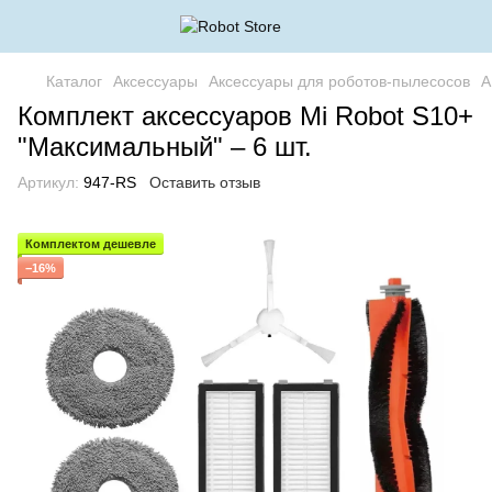
Каталог
Аксессуары
Аксессуары для роботов-пылесосов
А
Комплект аксессуаров Mi Robot S10+
"Максимальный" – 6 шт.
Артикул:
947-RS
Оставить отзыв
Комплектом дешевле
−16%