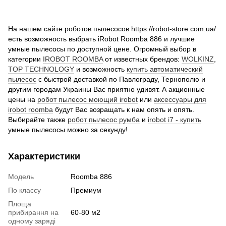
На нашем сайте роботов пылесосов https://robot-store.com.ua/
есть возможность выбрать iRobot Roomba 886 и лучшие
умные пылесосы по доступной цене. Огромный выбор в
категории
IROBOT ROOMBA
от известных брендов:
WOLKINZ
,
TOP TECHNOLOGY
и возможность
купить автоматический
пылесос
с быстрой доставкой по Павлограду, Тернополю и
другим городам Украины Вас приятно удивят. А акционные
цены на
робот пылесос моющий irobot
или
аксессуары для
irobot roomba
будут Вас возращать к нам опять и опять.
Выбирайте также
робот пылесос румба
и
irobot i7 - купить
умные пылесосы можно за секунду!
Характеристики
Модель
Roomba 886
По классу
Премиум
Площа
прибирання на
60-80 м2
одному заряді