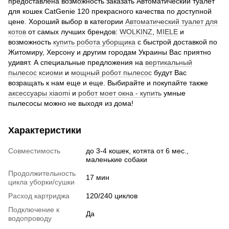
предоставлена возможность заказать Автоматический туалет
для кошек CatGenie 120 прекрасного качества по доступной
цене. Хороший выбор в категории
Автоматический туалет для
котов
от самых лучших брендов:
WOLKINZ
,
MIELE
и
возможность
купить робота уборщика
с быстрой доставкой по
Житомиру, Херсону и другим городам Украины Вас приятно
удивят. А специальные предложения на
вертикальный
пылесос ксиоми
и
мощный робот пылесос
будут Вас
возращать к нам еще и еще. Выбирайте и покупайте также
аксессуары xiaomi
и
робот моет окна - купить
умные
пылесосы можно не выходя из дома!
Характеристики
Совместимость
до 3-4 кошек, котята от 6 мес.,
маленькие собаки
Продолжительность
17 мин
цикла уборки/сушки
Расход картриджа
120/240 циклов
Подключение к
Да
водопроводу