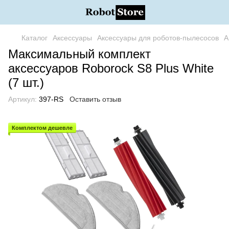
Каталог
Аксессуары
Аксессуары для роботов-пылесосов
А
Максимальный комплект
аксессуаров Roborock S8 Plus White
(7 шт.)
Артикул:
397-RS
Оставить отзыв
Комплектом дешевле