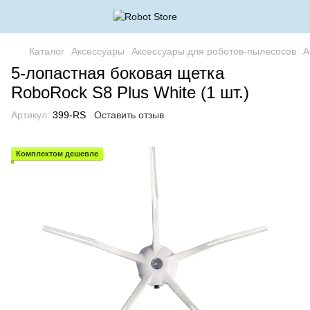
Каталог
Аксессуары
Аксессуары для роботов-пылесосов
А
5-лопастная боковая щетка
RoboRock S8 Plus White (1 шт.)
Артикул:
399-RS
Оставить отзыв
Комплектом дешевле