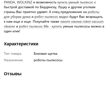
PANDA
,
WOLKINZ
и возможность
купить умный пылесос
с
быстрой доставкой по Бердянску, Луцку и другим уголкам
страны Вас приятно удивят. А спец.предложения на
роботы
для уборки дома
и
робот пылесос видео
будут Вас возращать
к нам еще и еще. Покупайте также
xiaomi xiaowa robot vacuum
cleaner
и
робот пылесос ilife - купить
умные пылесосы можно в
один клик!
Характеристики
Тип товара
Боковая щетка
Назначение
роботы-пылесосы
Отзывы