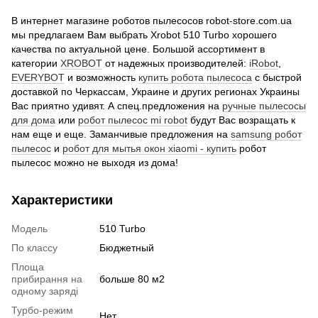
В интернет магазине роботов пылесосов robot-store.com.ua
мы предлагаем Вам выбрать Xrobot 510 Turbo хорошего
качества по актуальной цене. Большой ассортимент в
категории
XROBOT
от надежных производителей:
iRobot
,
EVERYBOT
и возможность
купить робота пылесоса
с быстрой
доставкой по Черкассам, Украине и других регионах Украины
Вас приятно удивят. А спец.предложения на
ручные пылесосы
для дома
или
робот пылесос mi robot
будут Вас возращать к
нам еще и еще. Заманчивые предложения на
samsung робот
пылесос
и
робот для мытья окон xiaomi - купить
робот
пылесос можно не выходя из дома!
Характеристики
Модель
510 Turbo
По классу
Бюджетный
Площа
прибирання на
больше 80 м2
одному заряді
Турбо-режим
Нет