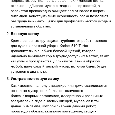
недостаток был полностью решен: силиконовая щетка
отлично подбирает мусор с гладких поверхностей, а
ворсистая превосходно очищает пол от волос и шерсти
питомцев. Конструктивные особенности блока позволяют
без труда вынимать щетки для профилактического ухода и
устанавливать обратно.
Боковую щетку
Кроме основных крутящихся турбощеток робот-пылесос
для сухой и влажной уборки Xrobot 510 Turbo
дополнительно снабжен боковой щеткой, которая
идеально вычищает сор в труднодоступных местах, таких
как углы и пространства у плинтусов. Таким образом,
любой, даже самый мелкий мусор, включая быль, будет
устранен в два счета.
Ультрафиолетовую лампу
Как известно, на полу в квартире или доме скапливается
не только мусор, но и большое количество
болезнетворных организмов, аллергенов и различных
вредителей в виде пылевых клещей, муравьев и так
далее. УФ-лампа, которой снабжен данный робот,
производит обеззараживания помещения, сводя к