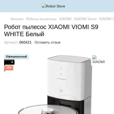
Каталог
Роботы-пылесосы
XIAOMI
XIAOMI Viomi
XIAOMI 
Робот пылесос XIAOMI VIOMI S9
WHITE Белый
Артикул:
060421
Оставить отзыв
Официальный
4
−6%