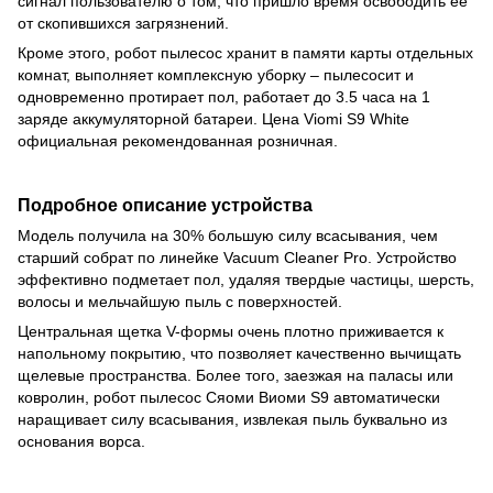
сигнал пользователю о том, что пришло время освободить её
от скопившихся загрязнений.
Кроме этого, робот пылесос хранит в памяти карты отдельных
комнат, выполняет комплексную уборку – пылесосит и
одновременно протирает пол, работает до 3.5 часа на 1
заряде аккумуляторной батареи. Цена Viomi S9 White
официальная рекомендованная розничная.
Подробное описание устройства
Модель получила на 30% большую силу всасывания, чем
старший собрат по линейке Vacuum Cleaner Pro. Устройство
эффективно подметает пол, удаляя твердые частицы, шерсть,
волосы и мельчайшую пыль с поверхностей.
Центральная щетка V-формы очень плотно приживается к
напольному покрытию, что позволяет качественно вычищать
щелевые пространства. Более того, заезжая на паласы или
ковролин, робот пылесос Сяоми Виоми S9 автоматически
наращивает силу всасывания, извлекая пыль буквально из
основания ворса.