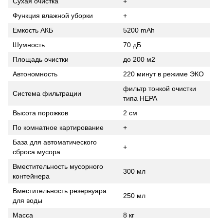
Сухая очистка
+
Функция влажной уборки
+
Емкость АКБ
5200 mAh
Шумность
70 дБ
Площадь очистки
до 200 м2
Автономность
220 минут в режиме ЭКО
фильтр тонкой очистки
Система фильтрации
типа НЕРА
Высота порожков
2 см
По комнатное картирование
+
База для автоматического
+
сброса мусора
Вместительность мусорного
300 мл
контейнера
Вместительность резервуара
250 мл
для воды
Масса
8 кг