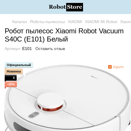
Каталог
Роботы-пылесосы
XIAOMI
XIAOMI Mi Robot
Xiaom
Робот пылесос Xiaomi Robot Vacuum
S40C (Е101) Белый
Артикул:
Е101
Оставить отзыв
Официальный
Новинка
4
−25%