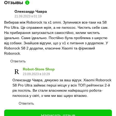
Отзывы
1
Олександр Чавра
21.09.2023 в 01:19
Вибирав між Roborock та x1 omni. Зупинився все-таки на S8
Pro Ultra. Це справжня мрія, а не пилосос. Чистить себе сам.
На прибирання запускається самостійно, килим чистить
ідеально. Саме ідеально. Постійно була проблема з шерстю
від собаки. Знайшов відгуки, що у x1 є питання з додатком. У
Roborock S8 2 додатки, класичне Xiaomi та фірмовий
Roborock.
Ответить
Robot-Store Shop
23.09.2023 в 10:29
Олександр Чавра, дякуємо за ваш відгук. Xiaomi Roborock
S8 Pro Ultra займає перші місця у всіх ТОП рейтингах 2-й
рік поспіль. Ви стали власником найкращого робота-
пилососа у світі, з чим ми вас щиро вітаємо.
Ответить
Написать отзыв