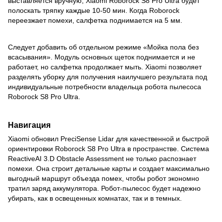
выставляется вручную, Xiaomi Roborock S8 Pro Ultra будет
полоскать тряпку каждые 10-50 мин. Когда Roborock
переезжает помехи, салфетка поднимается на 5 мм.
Следует добавить об отдельном режиме «Мойка пола без
всасывания». Модуль основных щеток поднимается и не
работает, но салфетка продолжает мыть. Xiaomi позволяет
разделять уборку для получения наилучшего результата под
индивидуальные потребности владельца робота пылесоса
Roborock S8 Pro Ultra.
Навигация
Xiaomi обновил PreciSense Lidar для качественной и быстрой
ориентировки Roborock S8 Pro Ultra в пространстве. Система
ReactiveAI 3.D Obstacle Assessment не только распознает
помехи. Она строит детальные карты и создает максимально
выгодный маршрут объезда помех, чтобы робот экономно
тратил заряд аккумулятора. Робот-пылесос будет надежно
убирать, как в освещенных комнатах, так и в темных.