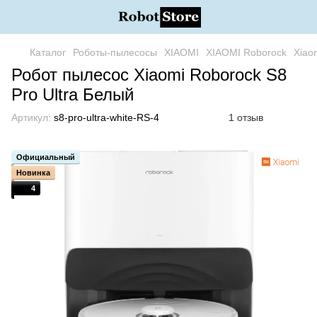
Каталог
Роботы-пылесосы
XIAOMI
XIAOMI Roborock
Xiao
Робот пылесос Xiaomi Roborock S8
Pro Ultra Белый
Артикул:
s8-pro-ultra-white-RS-4
1 отзыв
Официальный
Новинка
4