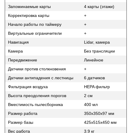
Запоминаемые карты
4 карты (этажи)
Корректировка карты
+
Начало работы по таймеру
+
Виртуальные ограничители
+
Навигация
Lidar, камера
Камера
Без трансляции
Передвижение
Линейное
Датчики против столкновения
+
Датчики антипадения с лестницы
6 датчиков
Фильтрация воздуха
HEPA фильтр
Высота преодоления порогов
2 см
Вместимость пылесборника
400 мл
Размер работа
350х350х97 мм
Размер базы
425х515х450 ​​мм
Вес работа
3.9 кг