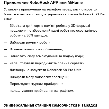
Приложение RoboRock APP или MiHome
Установив приложение на телефон перед вами откроется
больше возможностей для управления Xiaomi Roborock S8 Pro
Ultra:
Зберігати до 4 карт в пам’яті робота у 3D форматі –
працюючи по збереженій карті робот-пилосос закінчує
роботу на 30% швидше;
Вибирати режими роботи;
Встановлювати зони обмеження;
Змінювати силу всмоктування та подачу води;
налаштовувати періодичність прання серветки;
Дистанційно запускати Roborock S8 Pro Ultra;
Вибирати мову голосових сповіщень;
Переглядати журнал прибирання;
налаштування прибирання за графіком.
Универсальная станция самоочистки и зарядки