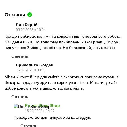
Отзывы
2
Лоп Сергій
05.09.2023 в 16:04
Краще прибирає килими та ковролін від попереднього робота
S7 і дешевший. По вологому прибиранні ніякої різниці. Відгук
пишу через 2 місяці, як обіцяв. Не бракований, не ламався.
Ответить
Приходько Богдан
15.02.2023 в 00:13
Місткий контейнер для сміття з високою силою всмоктування.
3д карта в додатку зручна в коректуванні зон. Магазину лайк
добре консультують швидко відправляють.
Ответить
Robot-Store Shop
15.02.2023 в 14:17
Приходько Богдан, дякуємо за ваш відгук.
Ответить