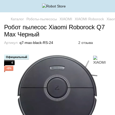
Каталог
Роботы-пылесосы
XIAOMI
XIAOMI Roborock
Xiao
Робот пылесос Xiaomi Roborock Q7
Max Черный
Артикул:
q7-max-black-RS-24
2 отзыва
Официальный
4
−6%