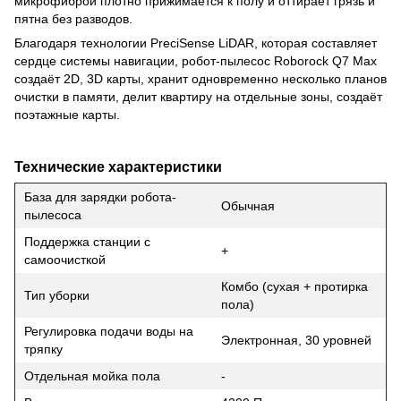
микрофиброй плотно прижимается к полу и оттирает грязь и
пятна без разводов.
Благодаря технологии PreciSense LiDAR, которая составляет
сердце системы навигации, робот-пылесос Roborock Q7 Max
создаёт 2D, 3D карты, хранит одновременно несколько планов
очистки в памяти, делит квартиру на отдельные зоны, создаёт
поэтажные карты.
Технические характеристики
База для зарядки робота-
Обычная
пылесоса
Поддержка станции с
+
самоочисткой
Комбо (сухая + протирка
Тип уборки
пола)
Регулировка подачи воды на
Электронная, 30 уровней
тряпку
Отдельная мойка пола
-