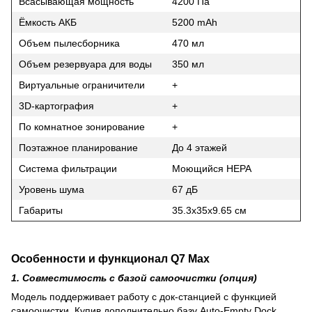
Всасывающая мощность
4200 Па
Ёмкость АКБ
5200 mAh
Объем пылесборника
470 мл
Объем резервуара для воды
350 мл
Виртуальные ограничители
+
3D-картография
+
По комнатное зонирование
+
Поэтажное планирование
До 4 этажей
Система фильтрации
Моющийся НЕРА
Уровень шума
67 дБ
Габариты
35.3х35х9.65 см
Особенности и функционал Q7 Max
1. Совместимость с базой самоочистки (опция)
Модель поддерживает работу с док-станцией с функцией
самоочистки. Купив дополнительно базу Auto-Empty Dock