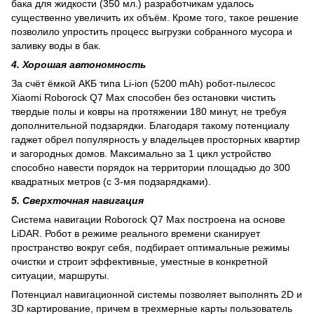
бака для жидкости (350 мл.) разработчикам удалось
существенно увеличить их объём. Кроме того, такое решение
позволило упростить процесс выгрузки собранного мусора и
заливку воды в бак.
4. Хорошая автономность
За счёт ёмкой АКБ типа Li-ion (5200 mAh) робот-пылесос
Xiaomi Roborock Q7 Max способен без остановки чистить
твердые полы и ковры на протяжении 180 минут, не требуя
дополнительной подзарядки. Благодаря такому потенциалу
гаджет обрел популярность у владельцев просторных квартир
и загородных домов. Максимально за 1 цикл устройство
способно навести порядок на территории площадью до 300
квадратных метров (с 3-мя подзарядками).
5. Сверхточная навигация
Система навигации Roborock Q7 Max построена на основе
LiDAR. Робот в режиме реального времени сканирует
пространство вокруг себя, подбирает оптимальные режимы
очистки и строит эффективные, уместные в конкретной
ситуации, маршруты.
Потенциал навигационной системы позволяет выполнять 2D и
3D картирование, причем в трехмерные карты пользователь