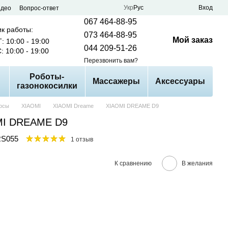
Укр
Рус
Вход
идео
Вопрос-ответ
067 464-88-95
к работы:
073 464-88-95
Мой заказ
: 10:00 - 19:00
044 209-51-26
: 10:00 - 19:00
Перезвонить вам?
Роботы-
Массажеры
Аксессуары
газонокосилки
осы
XIAOMI
XIAOMI Dreame
XIAOMI DREAME D9
MI DREAME D9
RS055
1 отзыв
К сравнению
В желания