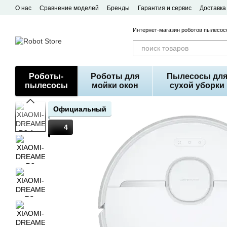
Перейти к основному контенту
О нас
Сравнение моделей
Бренды
Гарантия и сервис
Доставка
Договор публичной оферты
Интернет-магазин роботов пылесосо
Роботы-
Роботы для
Пылесосы дл
пылесосы
мойки окон
сухой уборки
Официальный
4