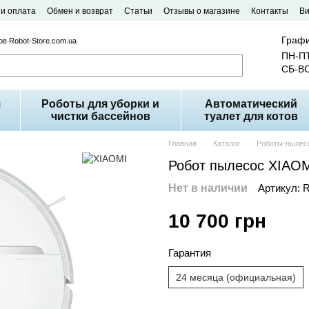
 и оплата
Обмен и возврат
Статьи
Отзывы о магазине
Контакты
В
Графи
в Robot-Store.com.ua
ПН-ПТ
СБ-ВС
я
Роботы для уборки и
Автоматический
чистки бассейнов
туалет для котов
Главная
Каталог
Роботы-пылес
Робот пылесос XIAO
Нет в наличии
Артикул: 
10 700 грн
Гарантия
24 месяца (официальная)