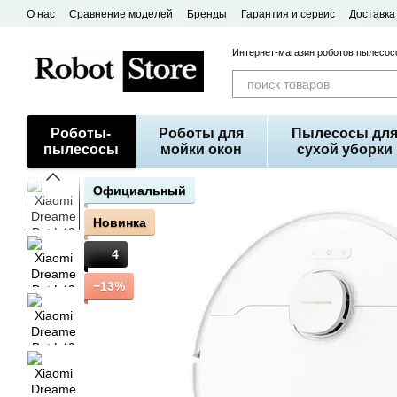
Перейти к основному контенту
О нас
Сравнение моделей
Бренды
Гарантия и сервис
Доставка
Договор публичной оферты
Интернет-магазин роботов пылесосо
Роботы-
Роботы для
Пылесосы дл
пылесосы
мойки окон
сухой уборки
Официальный
Новинка
4
−13%