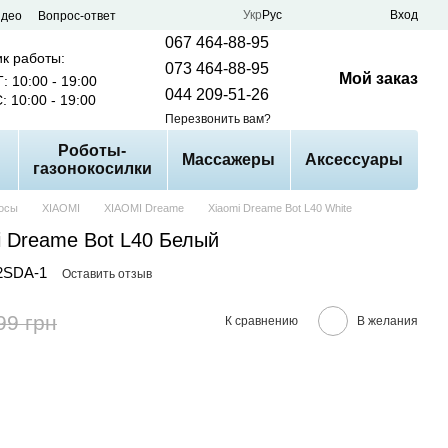
Укр
Рус
Вход
идео
Вопрос-ответ
067 464-88-95
к работы:
073 464-88-95
Мой заказ
: 10:00 - 19:00
044 209-51-26
: 10:00 - 19:00
Перезвонить вам?
Роботы-
Массажеры
Аксессуары
газонокосилки
осы
XIAOMI
XIAOMI Dreame
Xiaomi Dreame Bot L40 White
i Dreame Bot L40 Белый
2SDA-1
Оставить отзыв
99 грн
К сравнению
В желания