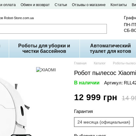
 и оплата
Обмен и возврат
Статьи
Отзывы о магазине
Контакты
В
Графи
в Robot-Store.com.ua
ПН-ПТ
СБ-ВС
я
Роботы для уборки и
Автоматический
чистки бассейнов
туалет для котов
Главная
Каталог
Роботы-пылес
Робот пылесос Xiaom
В наличии
Артикул: RLL4
12 999 грн
14 9
Гарантия
24 месяца (официальная)
Выберите цвет