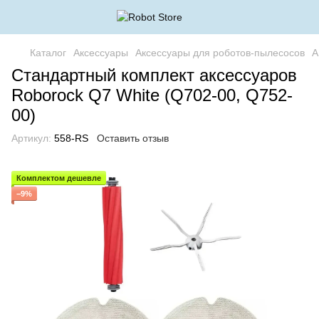
Каталог
Аксессуары
Аксессуары для роботов-пылесосов
А
Стандартный комплект аксессуаров
Roborock Q7 White (Q702-00, Q752-
00)
Артикул:
558-RS
Оставить отзыв
Комплектом дешевле
−9%