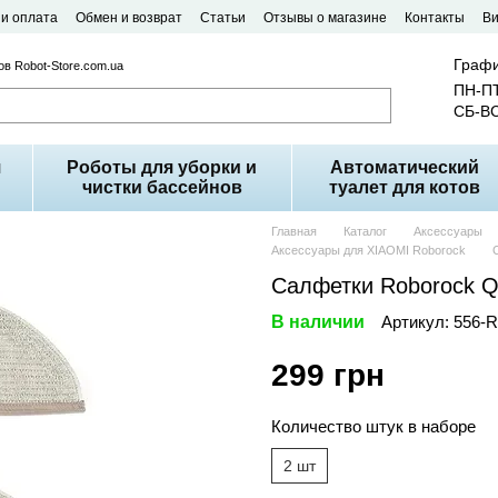
 и оплата
Обмен и возврат
Статьи
Отзывы о магазине
Контакты
В
Графи
в Robot-Store.com.ua
ПН-ПТ
СБ-ВС
я
Роботы для уборки и
Автоматический
чистки бассейнов
туалет для котов
Главная
Каталог
Аксессуары
Аксессуары для XIAOMI Roborock
Салфетки Roborock Q
В наличии
Артикул: 556-
299 грн
Количество штук в наборе
2 шт