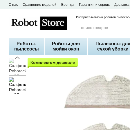
Перейти к основному контенту
О нас
Сравнение моделей
Бренды
Гарантия и сервис
Доставка
Договор публичной оферты
Интернет-магазин роботов пылесосо
Роботы-
Роботы для
Пылесосы дл
пылесосы
мойки окон
сухой уборки
Комплектом дешевле