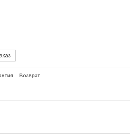
аказ
антия
Возврат