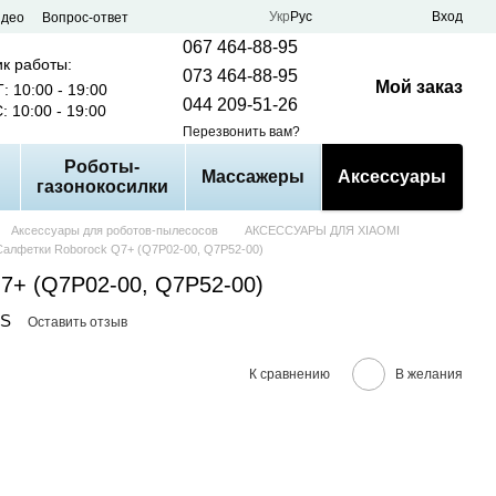
Укр
Рус
Вход
идео
Вопрос-ответ
067 464-88-95
к работы:
073 464-88-95
Мой заказ
: 10:00 - 19:00
044 209-51-26
: 10:00 - 19:00
Перезвонить вам?
Роботы-
Массажеры
Аксессуары
газонокосилки
Аксессуары для роботов-пылесосов
АКСЕССУАРЫ ДЛЯ XIAOMI
Салфетки Roborock Q7+ (Q7P02-00, Q7P52-00)
7+ (Q7P02-00, Q7P52-00)
RS
Оставить отзыв
К сравнению
В желания