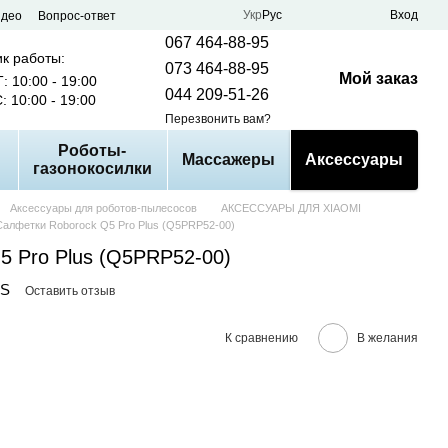
Укр
Рус
Вход
идео
Вопрос-ответ
067 464-88-95
к работы:
073 464-88-95
Мой заказ
: 10:00 - 19:00
044 209-51-26
: 10:00 - 19:00
Перезвонить вам?
Роботы-
Массажеры
Аксессуары
газонокосилки
Аксессуары для роботов-пылесосов
АКСЕССУАРЫ ДЛЯ XIAOMI
Салфетки Roborock Q5 Pro Plus (Q5PRP52-00)
5 Pro Plus (Q5PRP52-00)
RS
Оставить отзыв
К сравнению
В желания