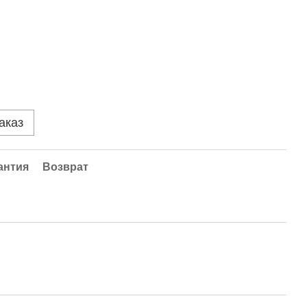
аказ
антия
Возврат