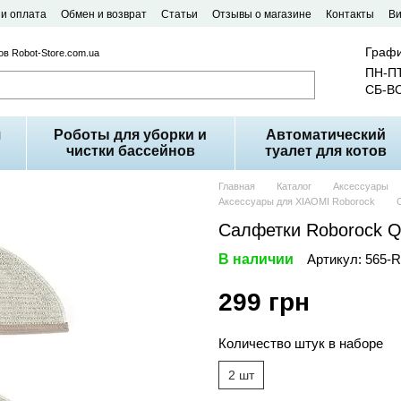
 и оплата
Обмен и возврат
Статьи
Отзывы о магазине
Контакты
В
Графи
в Robot-Store.com.ua
ПН-ПТ
СБ-ВС
я
Роботы для уборки и
Автоматический
чистки бассейнов
туалет для котов
Главная
Каталог
Аксессуары
Аксессуары для XIAOMI Roborock
Салфетки Roborock Q
В наличии
Артикул: 565-
299 грн
Количество штук в наборе
2 шт