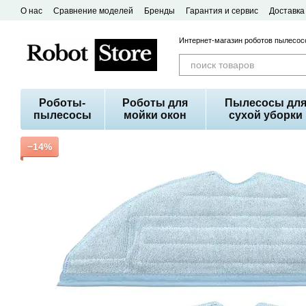
Перейти к основному контенту
О нас
Сравнение моделей
Бренды
Гарантия и сервис
Доставка
Договор публичной оферты
Интернет-магазин роботов пылесосо
Роботы-
Роботы для
Пылесосы дл
пылесосы
мойки окон
сухой уборки
−14%