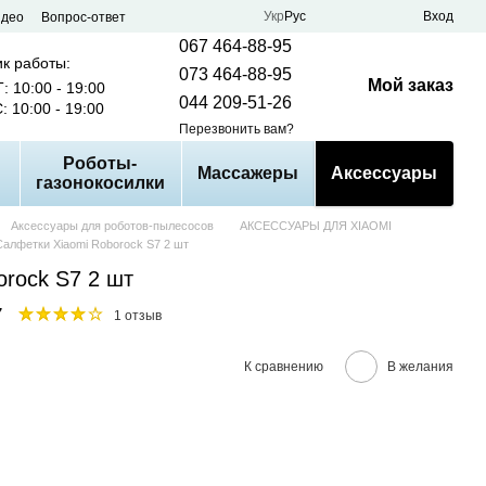
Укр
Рус
Вход
идео
Вопрос-ответ
067 464-88-95
к работы:
073 464-88-95
Мой заказ
: 10:00 - 19:00
044 209-51-26
: 10:00 - 19:00
Перезвонить вам?
Роботы-
Массажеры
Аксессуары
газонокосилки
Аксессуары для роботов-пылесосов
АКСЕССУАРЫ ДЛЯ XIAOMI
Салфетки Xiaomi Roborock S7 2 шт
orock S7 2 шт
7
1 отзыв
К сравнению
В желания