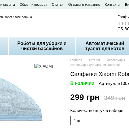
 и оплата
Обмен и возврат
Статьи
Отзывы о магазине
Контакты
В
Графи
в Robot-Store.com.ua
ПН-ПТ
СБ-ВС
я
Роботы для уборки и
Автоматический
чистки бассейнов
туалет для котов
Главная
Каталог
Аксессуары
Аксессуары для XIAOMI Roborock
Салфетки Xiaomi Rob
В наличии
Артикул: S100
299 грн
349 грн
Количество штук в наборе
2 шт