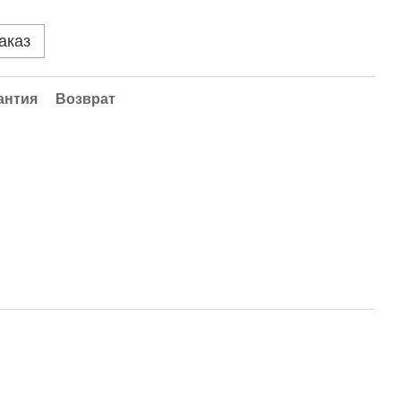
аказ
антия
Возврат