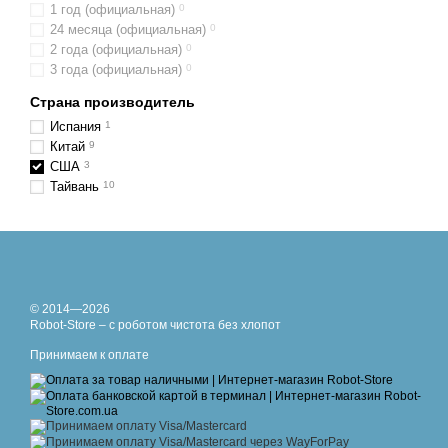
1 год (официальная)
0
24 месяца (официальная)
0
2 года (официальная)
0
3 года (официальная)
0
Страна производитель
Испания
1
Китай
9
США
3
Тайвань
10
© 2014—2026
Robot-Store – с роботом чистота без хлопот
Принимаем к оплате