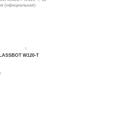
5
GLASSBOT W120-T
и