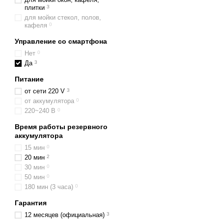
плитки
3
для мойки стекол, полов,
кафеля
0
Управление со смартфона
Нет
0
Да
3
Питание
от сети 220 V
3
от аккумулятора
0
220~240 В
0
Время работы резервного
аккумулятора
15 мин
0
20 мин
2
30 мин
0
50 мин
0
180 мин (3 часа)
0
Гарантия
12 месяцев (официальная)
3