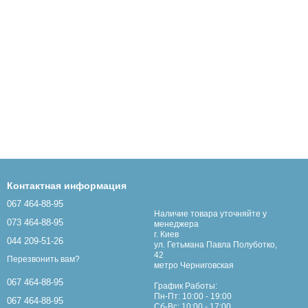
Контактная информация
067 464-88-95
Наличие товара уточняйте у
073 464-88-95
менеджера
г. Киев
044 209-51-26
ул. Гетьмана Павла Полуботко,
42
Перезвонить вам?
метро Черниговская
067 464-88-95
График Работы:
Пн-Пт: 10:00 - 19:00
067 464-88-95
Сб-Вс: 10:00 - 17:00