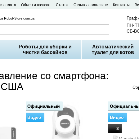
 и оплата
Обмен и возврат
Статьи
Отзывы о магазине
Контакты
В
Графи
в Robot-Store.com.ua
ПН-ПТ
СБ-ВС
я
Роботы для уборки и
Автоматический
чистки бассейнов
туалет для котов
авление со смартфона:
: США
Со
Официальный
Официальн
Видео
Видео
3