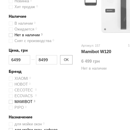
Новинка
0
Хит продаж
0
Наличие
В наличии
0
Ожидается
0
Нет в наличии
3
Снят с производства
0
1
Артикул: 157
Цена, грн
Mamibot W120
От Цена, грн
До Цена, грн
OK
6 499 грн
Нет в наличии
Бренд
XIAOMI
0
HOBOT
0
CECOTEC
0
ECOVACS
0
MAMIBOT
3
PIPO
0
Назначение
для мойки окон
0
для мойки окон, кафеля,