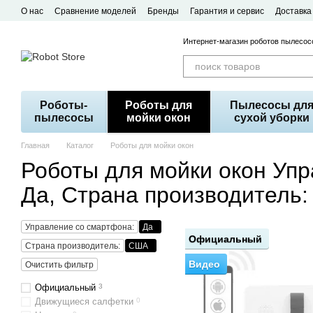
Перейти к основному контенту
О нас
Сравнение моделей
Бренды
Гарантия и сервис
Доставка
Договор публичной оферты
Интернет-магазин роботов пылесосо
Роботы-
Роботы для
Пылесосы дл
пылесосы
мойки окон
сухой уборки
Главная
Каталог
Роботы для мойки окон
Роботы для мойки окон Упр
Да, Страна производитель
Управление со смартфона:
Да
Официальный
Страна производитель:
США
Видео
Очистить фильтр
Официальный
3
Движущиеся салфетки
0