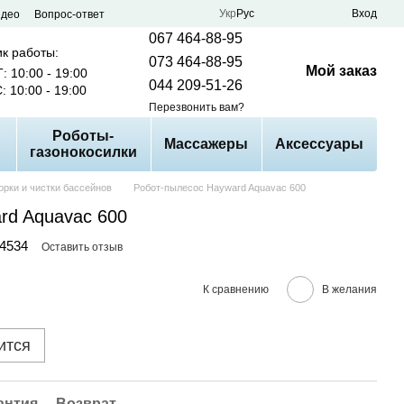
Укр
Рус
Вход
идео
Вопрос-ответ
067 464-88-95
к работы:
073 464-88-95
Мой заказ
: 10:00 - 19:00
044 209-51-26
: 10:00 - 19:00
Перезвонить вам?
Роботы-
Массажеры
Аксессуары
газонокосилки
орки и чистки бассейнов
Робот-пылесос Hayward Aquavac 600
rd Aquavac 600
24534
Оставить отзыв
К сравнению
В желания
ится
антия
Возврат