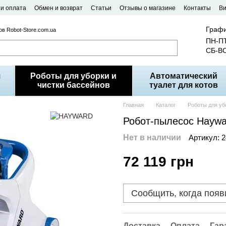
 и оплата
Обмен и возврат
Статьи
Отзывы о магазине
Контакты
В
Графи
в Robot-Store.com.ua
ПН-ПТ
СБ-ВС
я
Роботы для уборки и
Автоматический
чистки бассейнов
туалет для котов
Главная
Каталог
Роботы для уб
Робот-пылесос Haywa
Нет в наличии
Артикул: 
72 119 грн
Сообщить, когда появ
Доставка
Оплата
Гар