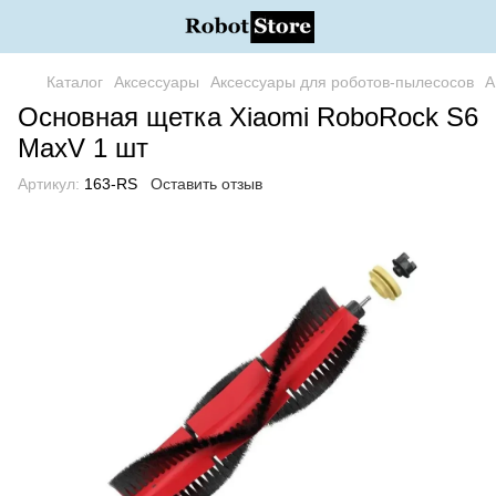
Каталог
Аксессуары
Аксессуары для роботов-пылесосов
А
Основная щетка Xiaomi RoboRock S6
MaxV 1 шт
Артикул:
163-RS
Оставить отзыв