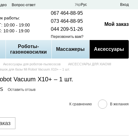
Укр
Рус
Вход
идео
Вопрос-ответ
067 464-88-95
к работы:
073 464-88-95
Мой заказ
: 10:00 - 19:00
044 209-51-26
: 10:00 - 19:00
Перезвонить вам?
Роботы-
Массажеры
Аксессуары
газонокосилки
Аксессуары для роботов-пылесосов
АКСЕССУАРЫ ДЛЯ XIAOMI
ешок для базы Mi Robot Vacuum X10+ – 1 шт.
obot Vacuum X10+ – 1 шт.
RS
Оставить отзыв
К сравнению
В желания
аказ