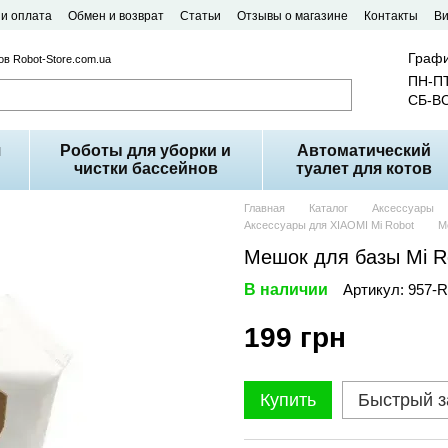
 и оплата
Обмен и возврат
Статьи
Отзывы о магазине
Контакты
В
Графи
в Robot-Store.com.ua
ПН-ПТ
СБ-ВС
я
Роботы для уборки и
Автоматический
чистки бассейнов
туалет для котов
Главная
Каталог
Аксессуары
Аксессуары для XIAOMI Mi Robot
М
Мешок для базы Mi R
В наличии
Артикул: 957-
199 грн
Купить
Быстрый з