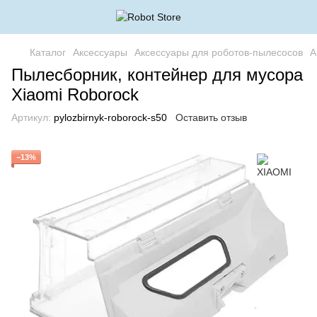
Каталог
Аксессуары
Аксессуары для роботов-пылесосов
А
Пылесборник, контейнер для мусора
Xiaomi Roborock
Артикул:
pylozbirnyk-roborock-s50
Оставить отзыв
−13%