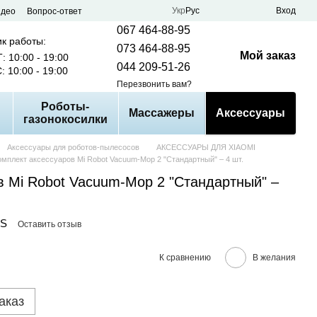
Укр
Рус
Вход
идео
Вопрос-ответ
067 464-88-95
к работы:
073 464-88-95
Мой заказ
: 10:00 - 19:00
044 209-51-26
: 10:00 - 19:00
Перезвонить вам?
Роботы-
Массажеры
Аксессуары
газонокосилки
Аксессуары для роботов-пылесосов
АКСЕССУАРЫ ДЛЯ XIAOMI
омплект аксессуаров Mi Robot Vacuum-Mop 2 "Стандартный" – 4 шт.
в Mi Robot Vacuum-Mop 2 "Стандартный" –
RS
Оставить отзыв
К сравнению
В желания
аказ