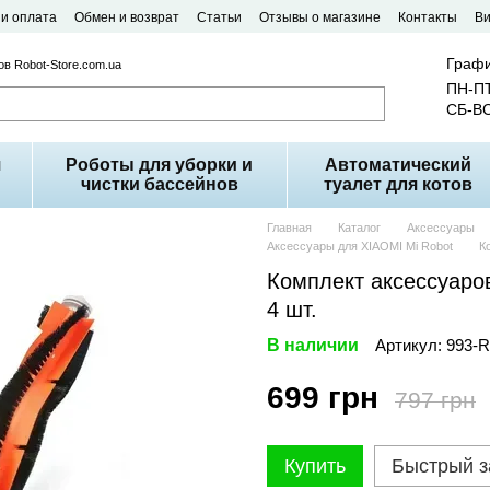
 и оплата
Обмен и возврат
Статьи
Отзывы о магазине
Контакты
В
Графи
в Robot-Store.com.ua
ПН-ПТ
СБ-ВС
я
Роботы для уборки и
Автоматический
чистки бассейнов
туалет для котов
Главная
Каталог
Аксессуары
Аксессуары для XIAOMI Mi Robot
К
Комплект аксессуаро
4 шт.
В наличии
Артикул: 993-
699 грн
797 грн
Купить
Быстрый з