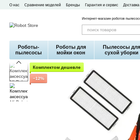
Перейти к основному контенту
О нас
Сравнение моделей
Бренды
Гарантия и сервис
Доставка
Договор публичной оферты
Интернет-магазин роботов пылесосо
Роботы-
Роботы для
Пылесосы дл
пылесосы
мойки окон
сухой уборки
Комплектом дешевле
−12%