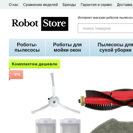
Перейти к основному контенту
О нас
Сравнение моделей
Бренды
Гарантия и сервис
Доставка
Договор публичной оферты
Интернет-магазин роботов пылесосо
Роботы-
Роботы для
Пылесосы дл
пылесосы
мойки окон
сухой уборки
Комплектом дешевле
−9%