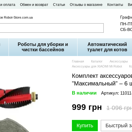
 и оплата
Обмен и возврат
Статьи
Отзывы о магазине
Контакты
В
Графи
в Robot-Store.com.ua
ПН-ПТ
СБ-ВС
я
Роботы для уборки и
Автоматический
чистки бассейнов
туалет для котов
Главная
Каталог
Аксессуары
Аксессуары для XIAOMI Mi Robot
К
Комплект аксессуаров
"Максимальный" – 6 ш
В наличии
Артикул: 1101
999 грн
1 096 гр
Купить
Быстрый з