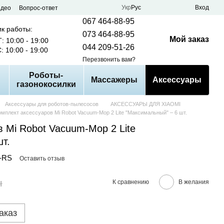
Укр
Рус
Вход
идео
Вопрос-ответ
067 464-88-95
к работы:
073 464-88-95
Мой заказ
: 10:00 - 19:00
044 209-51-26
: 10:00 - 19:00
Перезвонить вам?
Роботы-
Массажеры
Аксессуары
газонокосилки
Аксессуары для роботов-пылесосов
АКСЕССУАРЫ ДЛЯ XIAOMI
омплект аксессуаров Mi Robot Vacuum-Mop 2 Lite "Максимальный" – 6 шт.
 Mi Robot Vacuum-Mop 2 Lite
т.
1-RS
Оставить отзыв
н
К сравнению
В желания
аказ