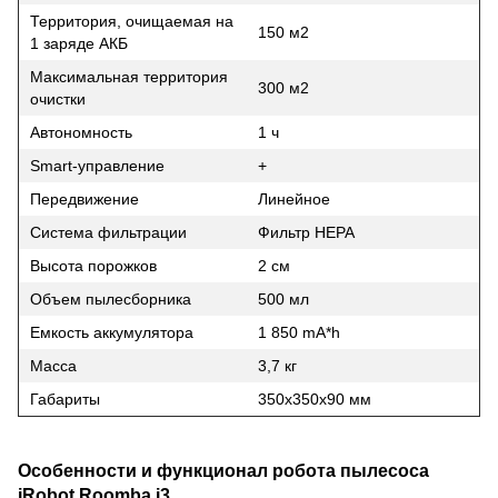
Территория, очищаемая на
150 м2
1 заряде АКБ
Максимальная территория
300 м2
очистки
Автономность
1 ч
Smart-управление
+
Передвижение
Линейное
Система фильтрации
Фильтр НЕРА
Высота порожков
2 см
Объем пылесборника
500 мл
Емкость аккумулятора
1 850 mA*h
Масса
3,7 кг
Габариты
350х350х90 мм
Особенности и функционал робота пылесоса
iRobot Roomba i3