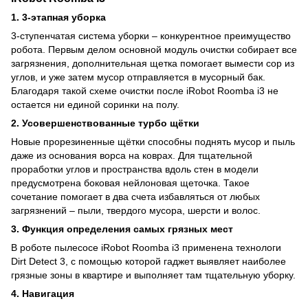
1. 3-этапная уборка
3-ступенчатая система уборки – конкурентное преимущество
робота. Первым делом основной модуль очистки собирает все
загрязнения, дополнительная щетка помогает вымести сор из
углов, и уже затем мусор отправляется в мусорный бак.
Благодаря такой схеме очистки после iRobot Roomba i3 не
остается ни единой соринки на полу.
2. Усовершенствованные турбо щётки
Новые прорезиненные щётки способны поднять мусор и пыль
даже из основания ворса на коврах. Для тщательной
проработки углов и пространства вдоль стен в модели
предусмотрена боковая нейлоновая щеточка. Такое
сочетание помогает в два счета избавляться от любых
загрязнений – пыли, твердого мусора, шерсти и волос.
3. Функция определения самых грязных мест
В роботе пылесосе iRobot Roomba i3 применена технологи
Dirt Detect 3, с помощью которой гаджет выявляет наиболее
грязные зоны в квартире и выполняет там тщательную уборку.
4. Навигация