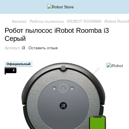
Каталог
Роботы-пылесосы
IROBOT ROOMBA
iRobot Roomb
Робот пылосос iRobot Roomba i3
Серый
Артикул:
i3
Оставить отзыв
Официальный
4