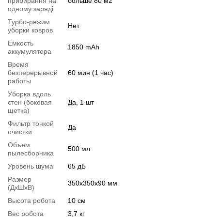
прибирання на
больше 80 м2
одному заряді
Турбо-режим
Нет
уборки ковров
Емкость
1850 mAh
аккумулятора
Время
безперерывной
60 мин (1 час)
работы
Уборка вдоль
стен (боковая
Да, 1 шт
щетка)
Фильтр тонкой
Да
очистки
Объем
500 мл
пылесборника
Уровень шума
65 дБ
Размер
350х350х90 мм
(ДхШхВ)
Высота робота
10 см
Вес робота
3,7 кг