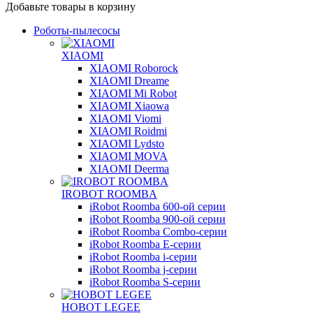
Добавьте товары в корзину
Роботы-пылесосы
XIAOMI
XIAOMI Roborock
XIAOMI Dreame
XIAOMI Mi Robot
XIAOMI Xiaowa
XIAOMI Viomi
XIAOMI Roidmi
XIAOMI Lydsto
XIAOMI MOVA
XIAOMI Deerma
IROBOT ROOMBA
iRobot Roomba 600-ой серии
iRobot Roomba 900-ой серии
iRobot Roomba Combo-серии
iRobot Roomba E-серии
iRobot Roomba i-серии
iRobot Roomba j-серии
iRobot Roomba S-серии
HOBOT LEGEE