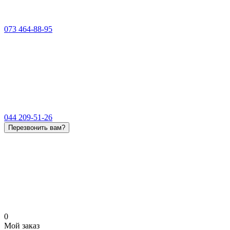
073 464-88-95
044 209-51-26
Перезвонить вам?
0
Мой заказ