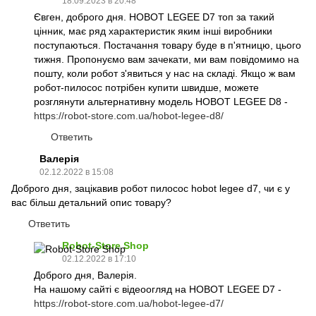
18.09.2023 в 20:48
Євген, доброго дня. HOBOT LEGEE D7 топ за такий
цінник, має ряд характеристик яким інші виробники
поступаються. Постачання товару буде в п'ятницю, цього
тижня. Пропонуємо вам зачекати, ми вам повідомимо на
пошту, коли робот з'явиться у нас на складі. Якщо ж вам
робот-пилосос потрібен купити швидше, можете
розглянути альтернативну модель HOBOT LEGEE D8 -
https://robot-store.com.ua/hobot-legee-d8/
Ответить
Валерія
02.12.2022 в 15:08
Доброго дня, зацікавив робот пилосос hobot legee d7, чи є у
вас більш детальний опис товару?
Ответить
Robot-Store Shop
02.12.2022 в 17:10
Доброго дня, Валерія.
На нашому сайті є відеоогляд на HOBOT LEGEE D7 -
https://robot-store.com.ua/hobot-legee-d7/