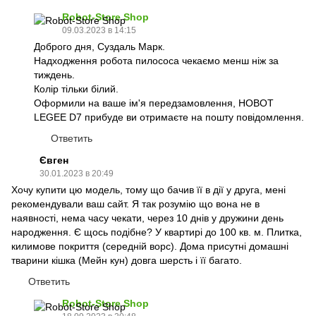
Robot-Store Shop
09.03.2023 в 14:15
Доброго дня, Суздаль Марк.
Надходження робота пилососа чекаємо менш ніж за
тиждень.
Колір тільки білий.
Оформили на ваше ім'я передзамовлення, HOBOT
LEGEE D7 прибуде ви отримаєте на пошту повідомлення.
Ответить
Євген
30.01.2023 в 20:49
Хочу купити цю модель, тому що бачив її в дії у друга, мені
рекомендували ваш сайт. Я так розумію що вона не в
наявності, нема часу чекати, через 10 днів у дружини день
народження. Є щось подібне? У квартирі до 100 кв. м. Плитка,
килимове покриття (середній ворс). Дома присутні домашні
тварини кішка (Мейн кун) довга шерсть і її багато.
Ответить
Robot-Store Shop