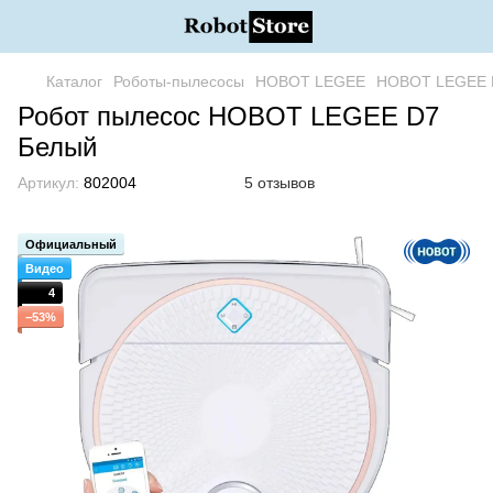
Каталог
Роботы-пылесосы
HOBOT LEGEE
HOBOT LEGEE 
Робот пылесос HOBOT LEGEE D7
Белый
Артикул:
802004
5 отзывов
Официальный
Видео
4
−53%