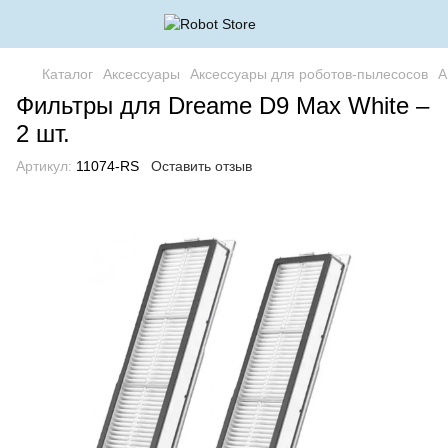
Каталог
Аксессуары
Аксессуары для роботов-пылесосов
А
Фильтры для Dreame D9 Max White –
2 шт.
Артикул:
11074-RS
Оставить отзыв