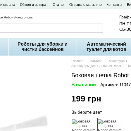
 и оплата
Обмен и возврат
Статьи
Отзывы о магазине
Контакты
В
Графи
в Robot-Store.com.ua
ПН-ПТ
СБ-ВС
я
Роботы для уборки и
Автоматический
чистки бассейнов
туалет для котов
Главная
Каталог
Аксессуары
Аксессуары для XIAOMI Mi Robot
Б
Боковая щетка Robot 
В наличии
Артикул: 1104
199 грн
Выберите цвет