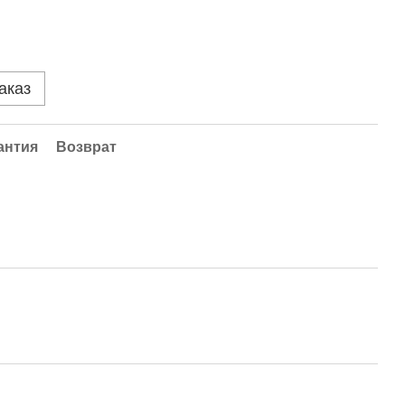
аказ
антия
Возврат