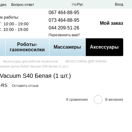
Укр
Рус
Вход
идео
Вопрос-ответ
067 464-88-95
к работы:
073 464-88-95
Мой заказ
: 10:00 - 19:00
044 209-51-26
: 10:00 - 19:00
Перезвонить вам?
Роботы-
Массажеры
Аксессуары
газонокосилки
Аксессуары для роботов-пылесосов
АКСЕССУАРЫ ДЛЯ XIAOMI
оковая щетка Robot Vacuum S40 Белая (1 шт.)
Vacuum S40 Белая (1 шт.)
7-RS
Оставить отзыв
К сравнению
В желания