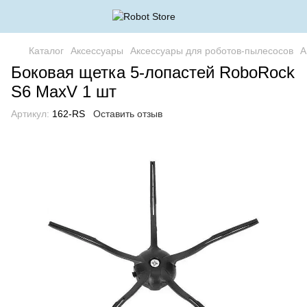
Каталог
Аксессуары
Аксессуары для роботов-пылесосов
А
Боковая щетка 5-лопастей RoboRock
S6 MaxV 1 шт
Артикул:
162-RS
Оставить отзыв