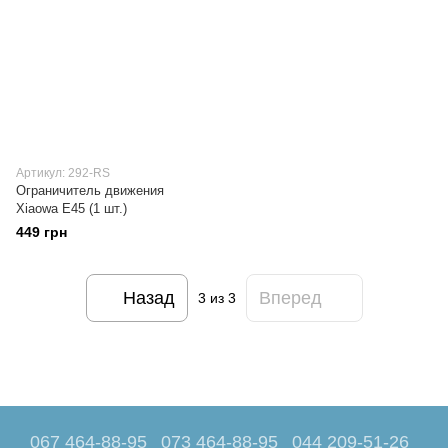
Артикул: 292-RS
Ограничитель движения
Xiaowa E45 (1 шт.)
449 грн
Назад
Вперед
3
из 3
067 464-88-95
073 464-88-95
044 209-51-26