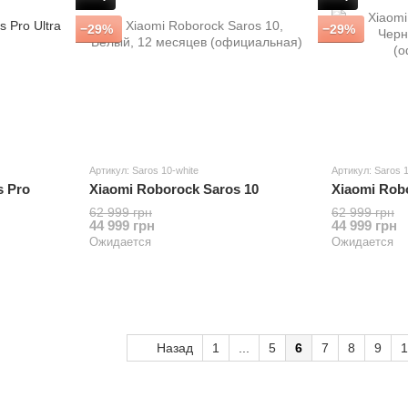
−29%
−29%
Артикул: Saros 10-white
Артикул: Saros 
s Pro
Xiaomi Roborock Saros 10
Xiaomi Rob
62 999 грн
62 999 грн
44 999 грн
44 999 грн
Ожидается
Ожидается
Назад
1
...
5
6
7
8
9
1