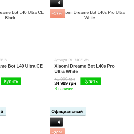
4
−17%
SE-Bl
Артикул: RLL74CE-Wh
me Bot L40 Ultra CE
Xiaomi Dreame Bot L40s Pro
Ultra White
41 999 грн
Купить
Купить
34 999 грн
В наличии
ый
Официальный
4
−20%