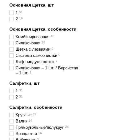
Основная щетка, шт
1
51
2
16
Основная щетка, особенности
Комбинированная
40
Силиконовая
28
Щетка с лезвиями
9
Система самоочистки
9
Лифт модуля щеток
7
Силиконовая – 1 шт. / Ворсистая
– 1 шт.
1
Салфетки, шт
1
31
2
31
Салфетки, особенности
Круглые
32
Валик
14
Прямоугольные/полукруг
24
Вращается
16
Вибрирует
3