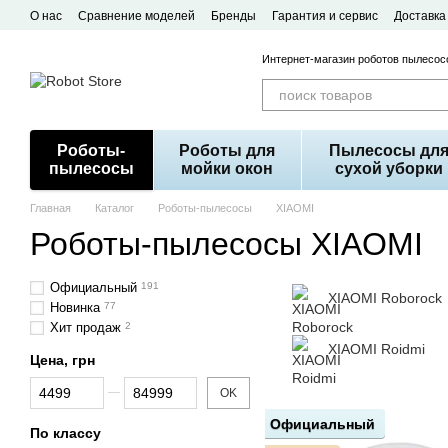
Перейти к основному контенту
О нас
Сравнение моделей
Бренды
Гарантия и сервис
Доставка
Договор публичной оферты
Интернет-магазин роботов пылесосо
Роботы-
Роботы для
Пылесосы дл
пылесосы
мойки окон
сухой уборки
Главная
Каталог
Роботы-пылесосы
XIAOMI
Роботы-пылесосы XIAOMI
Официальный
191
XIAOMI Roborock
Новинка
77
Хит продаж
2
XIAOMI Roidmi
Цена, грн
От Цена, грн
До Цена, грн
OK
Официальный
По классу