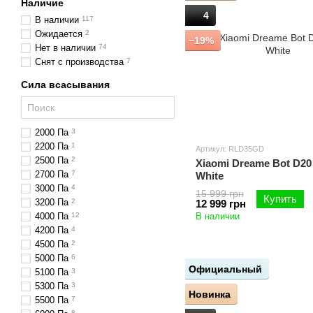
Наличие
4
В наличии
117
Ожидается
2
−19%
Нет в наличии
74
Снят с производства
7
Сила всасывания
2000 Па
3
2200 Па
1
Артикул: RLD35GD
2500 Па
2
Xiaomi Dreame Bot D20
2700 Па
7
White
3000 Па
4
15 999 грн
Купить
3200 Па
2
12 999 грн
4000 Па
12
В наличии
4200 Па
4
4500 Па
2
5000 Па
6
Официальный
5100 Па
3
5300 Па
3
Новинка
5500 Па
7
8