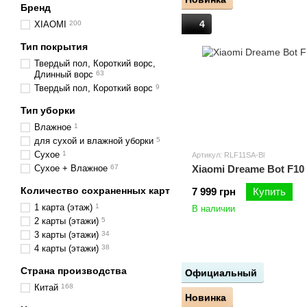
Бренд
4
XIAOMI
200
Тип покрытия
Твердый пол, Короткий ворс,
Длинный ворс
63
Твердый пол, Короткий ворс
9
Тип уборки
Влажное
1
для сухой и влажной уборки
5
Сухое
1
Артикул: RLF11SA-Bl
Сухое + Влажное
67
Xiaomi Dreame Bot F10
Количество сохраненных карт
7 999 грн
Купить
1 карта (этаж)
1
В наличии
2 карты (этажи)
5
3 карты (этажи)
34
4 карты (этажи)
38
Страна производства
Официальный
Китай
168
Новинка