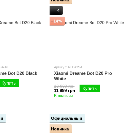
4
−14%
GA-bl
Артикул: RLD43SA
ame Bot D20 Black
Xiaomi Dreame Bot D20 Pro
White
Купить
13 999 грн
Купить
11 999 грн
В наличии
ый
Официальный
Новинка