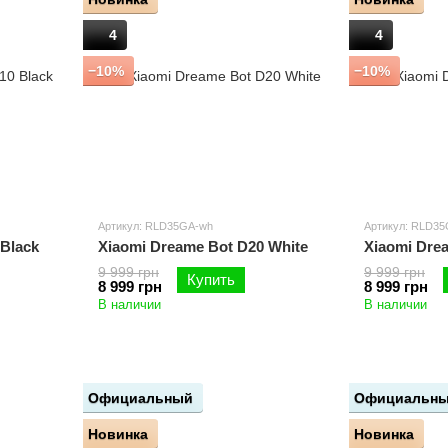
4
4
−10%
−10%
Артикул: RLD35GA-wh
Артикул: RLD35
 Black
Xiaomi Dreame Bot D20 White
Xiaomi Dre
9 999 грн
9 999 грн
Купить
8 999 грн
8 999 грн
В наличии
В наличии
Официальный
Официальн
Новинка
Новинка