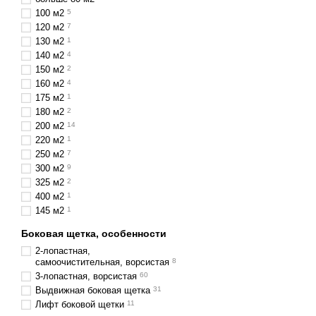
100 м2
5
120 м2
7
130 м2
1
140 м2
4
150 м2
2
160 м2
4
175 м2
1
180 м2
2
200 м2
14
220 м2
1
250 м2
7
300 м2
9
325 м2
2
400 м2
1
145 м2
1
Боковая щетка, особенности
2-лопастная,
самоочистительная, ворсистая
8
3-лопастная, ворсистая
60
Выдвижная боковая щетка
31
Лифт боковой щетки
11