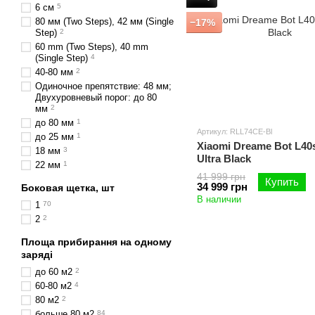
6 см
5
80 мм (Two Steps), 42 мм (Single
−17%
Step)
2
60 mm (Two Steps), 40 mm
(Single Step)
4
40-80 мм
2
Одиночное препятствие: 48 мм;
Двухуровневый порог: до 80
мм
2
до 80 мм
1
Артикул: RLL74CE-Bl
до 25 мм
1
Xiaomi Dreame Bot L40
18 мм
3
Ultra Black
22 мм
1
41 999 грн
Купить
34 999 грн
Боковая щетка, шт
В наличии
1
70
2
2
Площа прибирання на одному
заряді
до 60 м2
2
60-80 м2
4
80 м2
2
больше 80 м2
84