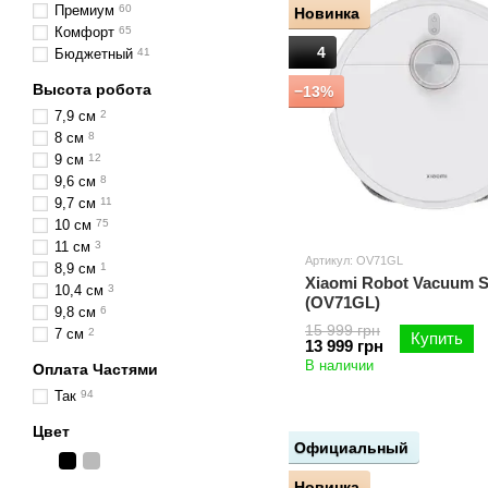
Премиум
60
Новинка
Комфорт
65
4
Бюджетный
41
Высота робота
−13%
7,9 см
2
8 см
8
9 см
12
9,6 см
8
9,7 см
11
10 см
75
11 см
3
Артикул: OV71GL
8,9 см
1
Xiaomi Robot Vacuum S
10,4 см
3
(OV71GL)
9,8 см
6
15 999 грн
7 см
2
Купить
13 999 грн
В наличии
Оплата Частями
Так
94
Цвет
Официальный
Новинка