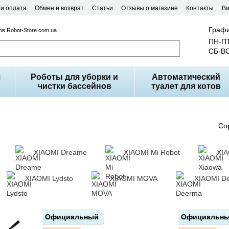
 и оплата
Обмен и возврат
Статьи
Отзывы о магазине
Контакты
В
Графи
в Robot-Store.com.ua
ПН-ПТ
СБ-ВС
я
Роботы для уборки и
Автоматический
чистки бассейнов
туалет для котов
Со
XIAOMI Dreame
XIAOMI Mi Robot
XIA
XIAOMI Lydsto
XIAOMI MOVA
XIAOMI D
Официальный
Официальн