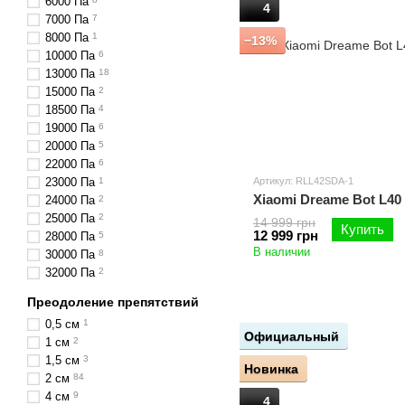
6000 Па
4
7000 Па
7
8000 Па
1
−13%
10000 Па
6
13000 Па
18
15000 Па
2
18500 Па
4
19000 Па
6
20000 Па
5
22000 Па
6
23000 Па
1
Артикул: RLL42SDA-1
Xiaomi Dreame Bot L40
24000 Па
2
25000 Па
2
14 999 грн
Купить
12 999 грн
28000 Па
5
В наличии
30000 Па
8
32000 Па
2
Преодоление препятствий
0,5 см
1
Официальный
1 см
2
1,5 см
3
Новинка
2 см
84
4 см
9
4