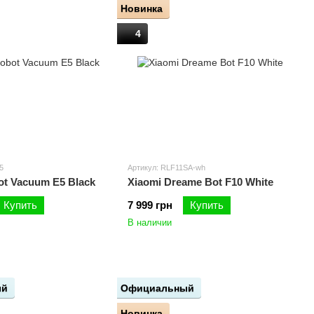
Новинка
4
5
Артикул: RLF11SA-wh
ot Vacuum E5 Black
Xiaomi Dreame Bot F10 White
Купить
7 999 грн
Купить
В наличии
ый
Официальный
Новинка