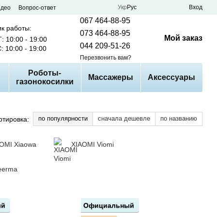
Укр
Рус
Вход
идео
Вопрос-ответ
067 464-88-95
к работы:
073 464-88-95
Мой заказ
: 10:00 - 19:00
044 209-51-26
: 10:00 - 19:00
Перезвонить вам?
Роботы-
Массажеры
Аксессуары
газонокосилки
по популярности
сначала дешевле
по названию
ртировка:
OMI Xiaowa
XIAOMI Viomi
eerma
ый
Официальный