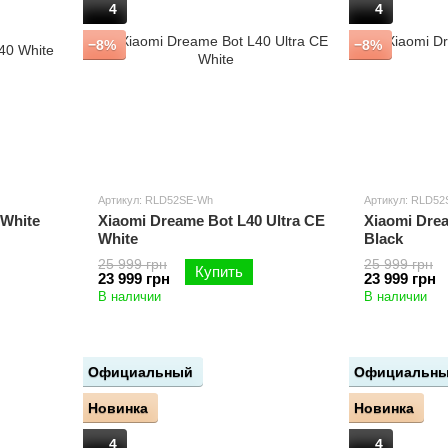
4
4
−8%
−8%
Артикул: RLD52SE-Wh
Артикул: RLD52
 White
Xiaomi Dreame Bot L40 Ultra CE
Xiaomi Drea
White
Black
25 999 грн
25 999 грн
Купить
23 999 грн
23 999 грн
В наличии
В наличии
Официальный
Официальн
Новинка
Новинка
4
4