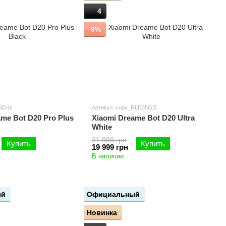
4
−9%
SD-bl
Артикул: copy_RLD35GD
ame Bot D20 Pro Plus
Xiaomi Dreame Bot D20 Ultra
White
21 999 грн
Купить
Купить
19 999 грн
В наличии
ый
Официальный
Новинка